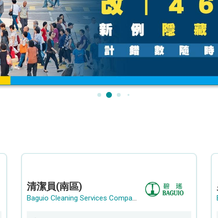
清潔員(南區)
Baguio Cleaning Services Company Limited