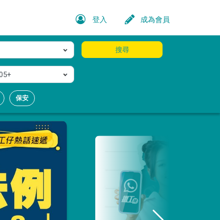
登入
成為會員
搜尋
05+
保安