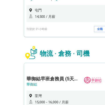
屯門
14,500 / 月薪
刊登於 21小時前
全職
物流 · 倉務 · 司機
華御結早班倉務員 (5天工作週)
華御結
荃灣
15,000 - 16,000 / 月薪