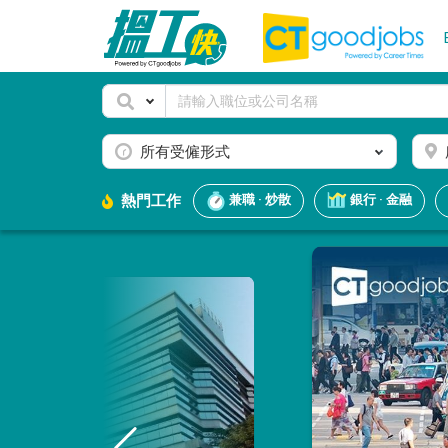
所有受僱形式
熱門工作
兼職 · 炒散
銀行 · 金融