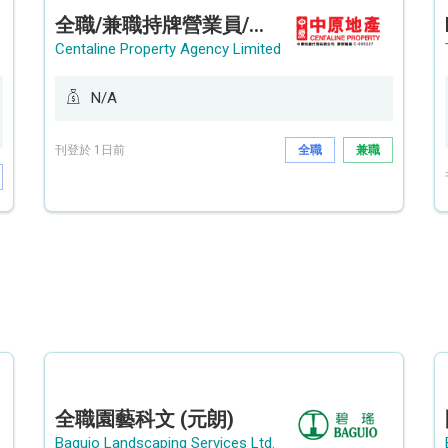
全職/兼職持牌營業員/持牌地產代理 (長沙灣/將軍澳/油塘)
Centaline Property Agency Limited
N/A
刊登於 1日前
全職
兼職
全職園藝科文 (元朗)
Baguio Landscaping Services Ltd.