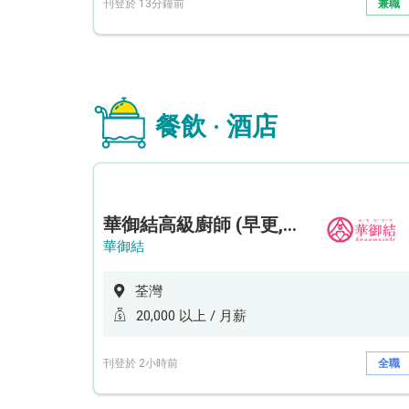
刊登於 13分鐘前
兼職
餐飲 · 酒店
華御結高級廚師 (早更,中央廚房)*底薪可達20k* (5天工作週)
華御結
荃灣
20,000 以上 / 月薪
刊登於 2小時前
全職