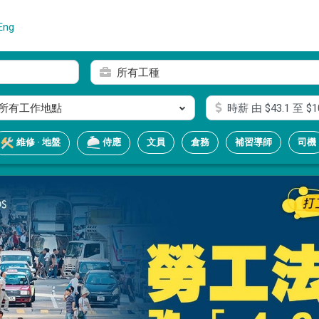
Eng
所有工種
所有工作地點
時薪
由 $
43.1
至 $
1
文員
倉務
補習導師
司機
維修 · 地盤
侍應