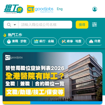
Eng
搜尋
熱門工作
兼職 · 炒散
銀行 · 金融
維修 · 地盤
侍應