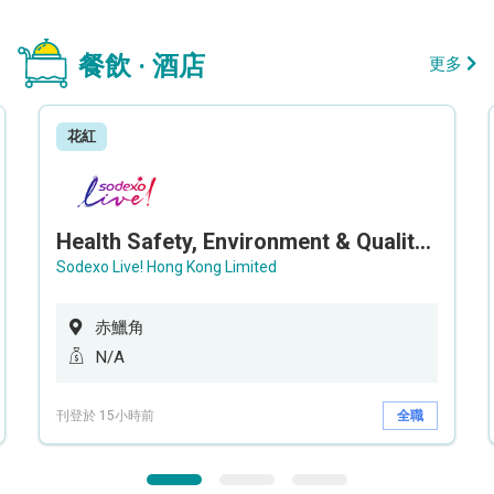
餐飲 · 酒店
更多
花紅
Health Safety, Environment & Quality Assurance Officer (Maternity cover – 5 months contract)
Sodexo Live! Hong Kong Limited
赤鱲角
N/A
刊登於 15小時前
全職