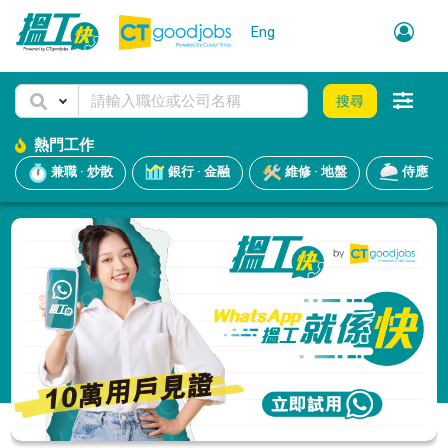
Eng
搜尋
熱門工作
兼職 · 炒散
銀行 · 金融
維修 · 地盤
侍應