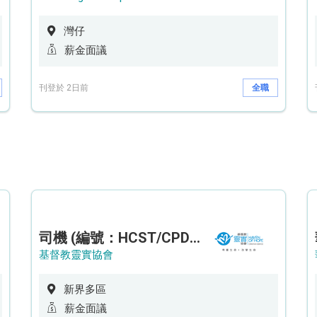
灣仔
薪金面議
刊登於 2日前
全職
司機 (編號：HCST/CPD/CTE)
基督教靈實協會
新界多區
薪金面議