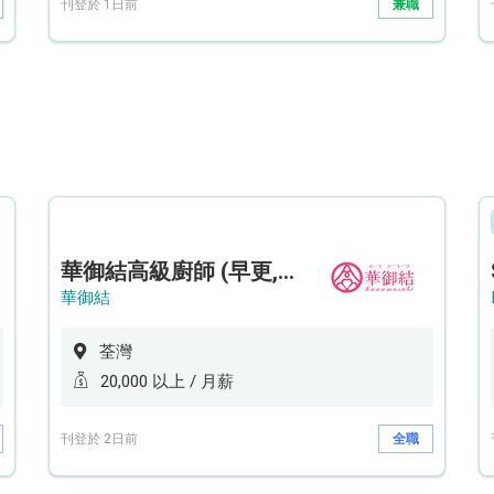
刊登於 1日前
兼職
華御結高級廚師 (早更,中央廚房)*底薪可達20k* (5天工作週)
華御結
荃灣
20,000 以上 / 月薪
刊登於 2日前
全職