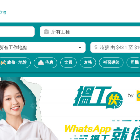
Eng
所有工種
所有工作地點
時薪
由 $
43.1
至 $
1
文員
倉務
補習導師
司機
維修 · 地盤
侍應