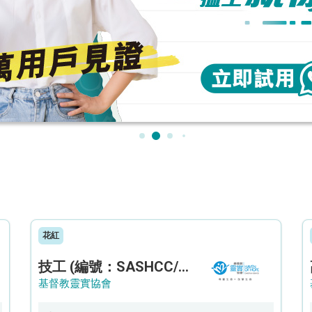
花紅
技工 (編號：SASHCC/A/CTE)
基督教靈實協會