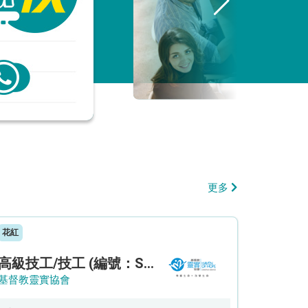
更多
花紅
高級技工/技工 (編號：SSO/FM/A/CTE)
基督教靈實協會