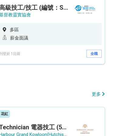
高級技工/技工 (編號：SSO/FM/A/CTE)
基督教靈實協會
多區
薪金面議
刊登於 1日前
全職
更多
花紅
Technician 電器技工 (5-Day Work Week)
Harbour Grand Kowloon(Hutchison Hotel Hong Kong Limited)