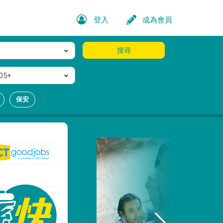
登入
成為會員
搜尋
05+
保安