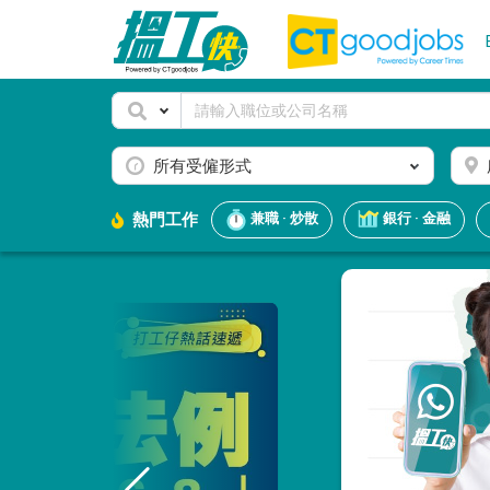
所有受僱形式
熱門工作
兼職 · 炒散
銀行 · 金融