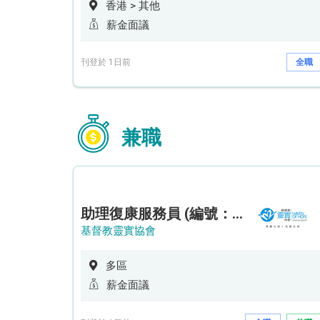
香港 > 其他
薪金面議
刊登於 1日前
全職
兼職
助理復康服務員 (編號：RSD/ARSW/CTE)
基督教靈實協會
多區
薪金面議