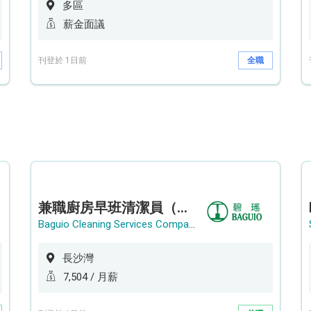
多區
薪金面議
刊登於 1日前
全職
兼職廚房早班清潔員（長沙灣）
Baguio Cleaning Services Company Limited
長沙灣
7,504 / 月薪