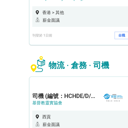
香港 > 其他
薪金面議
刊登於 1日前
全職
物流 · 倉務 · 司機
司機 (編號：HCHDE/D/CTE)
基督教靈實協會
西貢
薪金面議