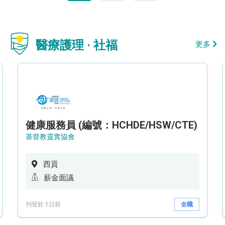
醫療護理 · 社福
更多
健康服務員 (編號：HCHDE/HSW/CTE)
基督教靈實協會
西貢
薪金面議
刊登於 1日前
全職