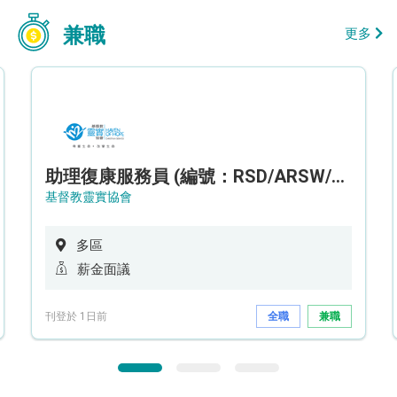
兼職
更多
助理復康服務員 (編號：RSD/ARSW/CTE)
基督教靈實協會
多區
薪金面議
刊登於 1日前
全職
兼職