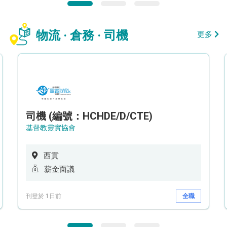
物流 · 倉務 · 司機
更多
司機 (編號：HCHDE/D/CTE)
基督教靈實協會
西貢
薪金面議
刊登於 1日前
全職