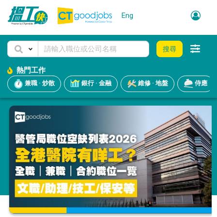
Eng
搜尋
熱門工作
兼職 · 炒散
銀行 · 金融
維修 · 地盤
侍應