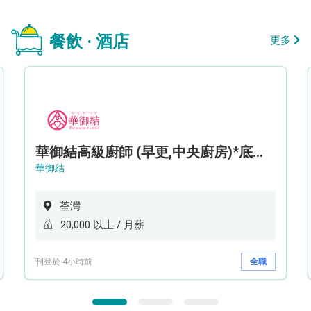
餐飲 · 酒店
更多
華御結高級廚師 (早更,中央廚房)*底薪可達20k* (5天工作週)
華御結
荃灣
20,000 以上 / 月薪
刊登於 4小時前
全職