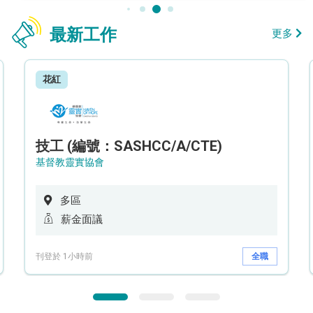
最新工作
更多
花紅
技工 (編號：SASHCC/A/CTE)
基督教靈實協會
多區
薪金面議
刊登於 1小時前
全職