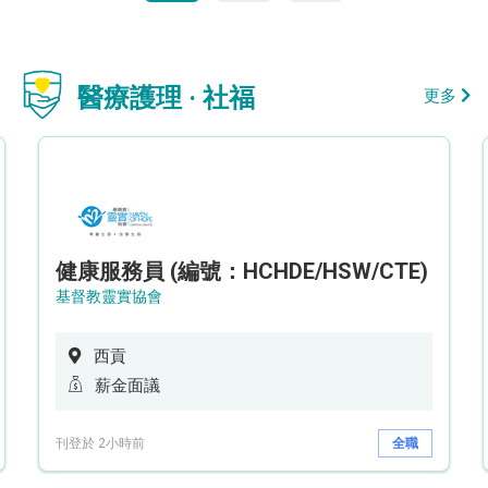
醫療護理 · 社福
更多
健康服務員 (編號：HCHDE/HSW/CTE)
基督教靈實協會
西貢
薪金面議
刊登於 2小時前
全職