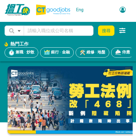
Eng
搜尋
熱門工作
兼職 · 炒散
銀行 · 金融
維修 · 地盤
侍應