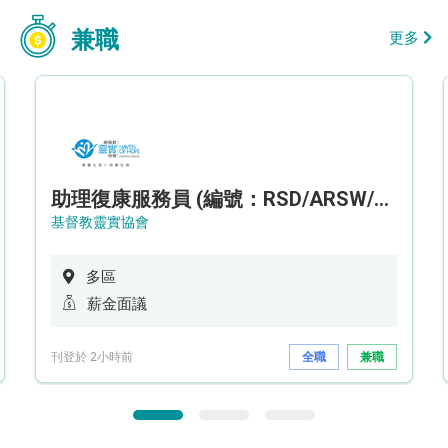
兼職
更多
助理復康服務員 (編號：RSD/ARSW/CTE)
基督教靈實協會
多區
薪金面議
刊登於 2小時前
全職
兼職