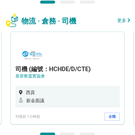
物流 · 倉務 · 司機
更多
司機 (編號：HCHDE/D/CTE)
基督教靈實協會
西貢
薪金面議
刊登於 1小時前
全職