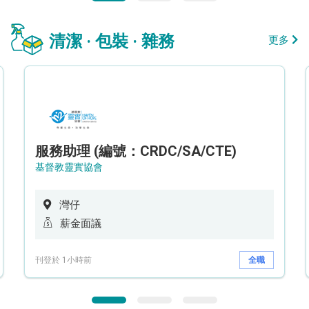
清潔 · 包裝 · 雜務
更多
服務助理 (編號：CRDC/SA/CTE)
基督教靈實協會
灣仔
薪金面議
刊登於 1小時前
全職