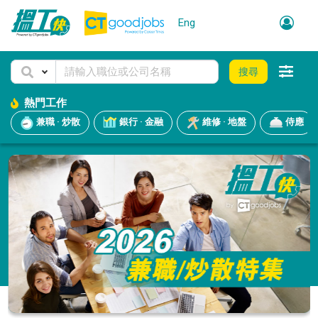
Eng
搜尋
熱門工作
兼職 · 炒散
銀行 · 金融
維修 · 地盤
侍應