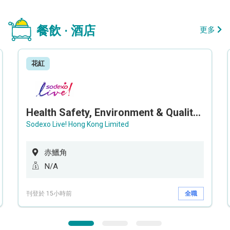
餐飲 · 酒店
更多
花紅
Health Safety, Environment & Quality Assurance Officer (Maternity cover – 5 months contract)
Sodexo Live! Hong Kong Limited
赤鱲角
N/A
刊登於 15小時前
全職