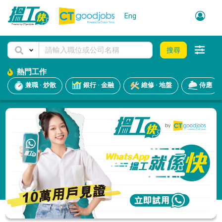
Eng
搜尋
熱門工作
兼職 · 炒散
銀行 · 金融
維修 · 地盤
侍應