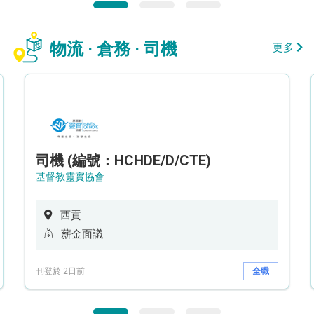
物流 · 倉務 · 司機
更多
司機 (編號：HCHDE/D/CTE)
基督教靈實協會
西貢
薪金面議
刊登於 2日前
全職