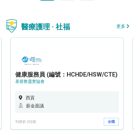
醫療護理 · 社福
更多
健康服務員 (編號：HCHDE/HSW/CTE)
基督教靈實協會
西貢
薪金面議
刊登於 2日前
全職