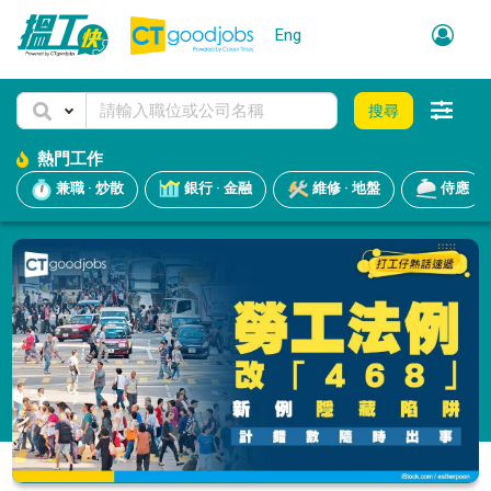
Eng
搜尋
熱門工作
兼職 · 炒散
銀行 · 金融
維修 · 地盤
侍應