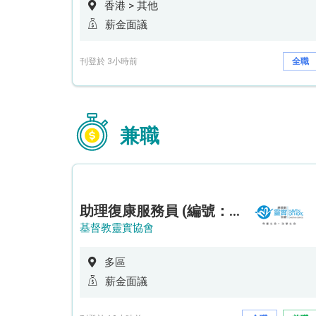
香港 > 其他
薪金面議
刊登於 3小時前
全職
兼職
助理復康服務員 (編號：RSD/ARSW/CTE)
基督教靈實協會
多區
薪金面議