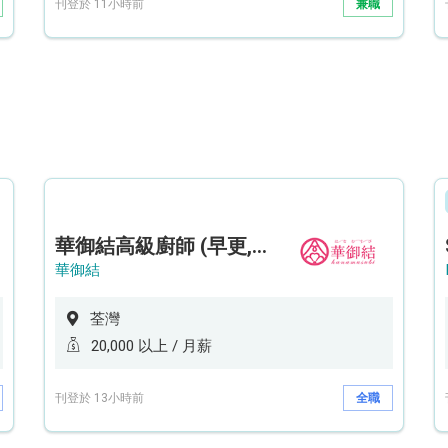
刊登於 11小時前
兼職
華御結高級廚師 (早更,中央廚房)*底薪可達20k* (5天工作週)
華御結
荃灣
20,000 以上 / 月薪
刊登於 13小時前
全職