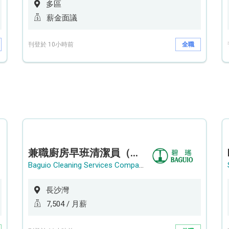
多區
薪金面議
刊登於 10小時前
全職
兼職廚房早班清潔員（長沙灣）
Baguio Cleaning Services Company Limited
長沙灣
7,504 / 月薪