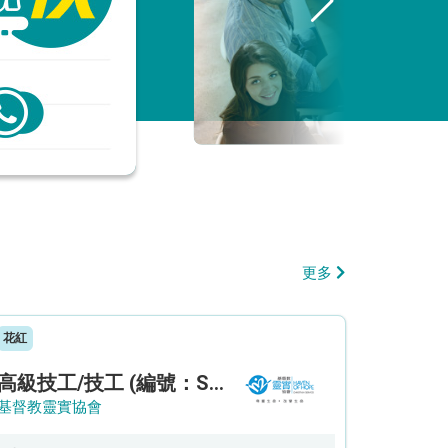
更多
花紅
高級技工/技工 (編號：SSO/FM/A/CTE)
基督教靈實協會