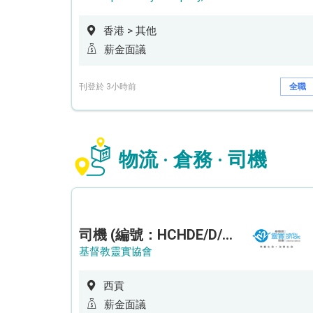
香港 > 其他
薪金面議
刊登於 3小時前
全職
物流 · 倉務 · 司機
司機 (編號：HCHDE/D/CTE)
基督教靈實協會
西貢
薪金面議