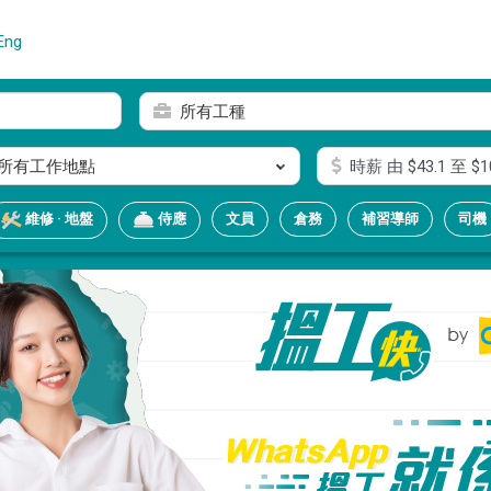
Eng
所有工種
所有工作地點
時薪
由 $
43.1
至 $
1
文員
倉務
補習導師
司機
維修 · 地盤
侍應