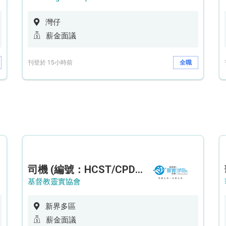
灣仔
薪金面議
刊登於 15小時前
全職
司機 (編號：HCST/CPD/CTE)
基督教靈實協會
新界多區
薪金面議