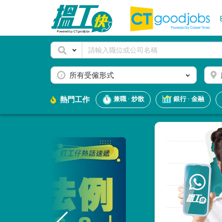
所有受僱形式
熱門工作
兼職 · 炒散
銀行 · 金融