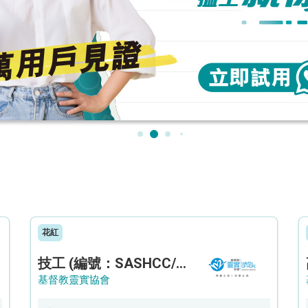
花紅
技工 (編號：SASHCC/A/CTE)
基督教靈實協會