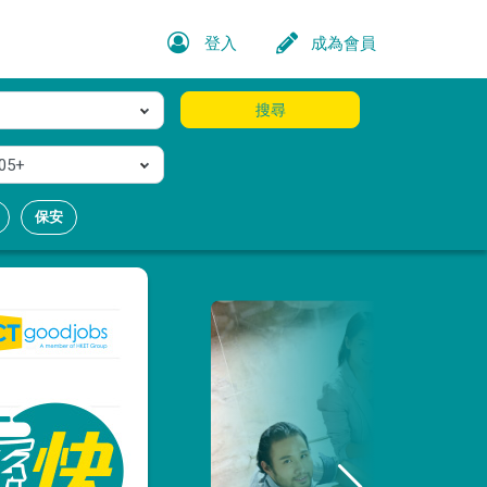
登入
成為會員
搜尋
05+
保安