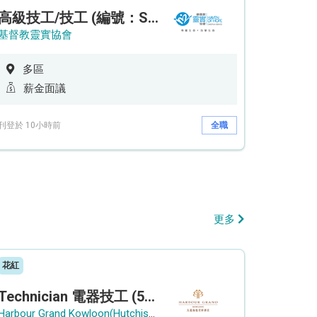
高級技工/技工 (編號：SSO/FM/A/CTE)
基督教靈實協會
多區
薪金面議
刊登於 10小時前
全職
更多
花紅
Technician 電器技工 (5-Day Work Week)
Harbour Grand Kowloon(Hutchison Hotel Hong Kong Limited)