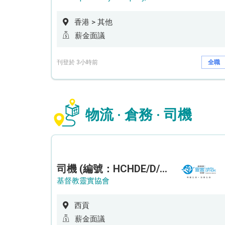
香港 > 其他
薪金面議
刊登於 3小時前
全職
物流 · 倉務 · 司機
司機 (編號：HCHDE/D/CTE)
基督教靈實協會
西貢
薪金面議