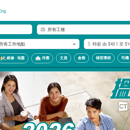
Eng
所有工種
所有工作地點
時薪
由 $
43.1
至 $
1
文員
倉務
補習導師
司機
維修 · 地盤
侍應