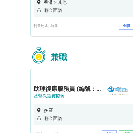
香港 > 其他
薪金面議
刊登於 3小時前
全職
兼職
助理復康服務員 (編號：RSD/ARSW/CTE)
基督教靈實協會
多區
薪金面議