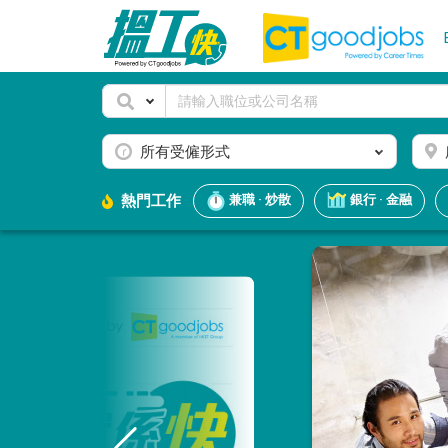
所有受僱形式
熱門工作
兼職 · 炒散
銀行 · 金融