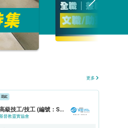
更多
花紅
高級技工/技工 (編號：SSO/FM/A/CTE)
基督教靈實協會