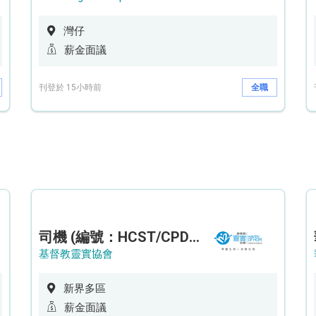
灣仔
薪金面議
刊登於 15小時前
全職
司機 (編號：HCST/CPD/CTE)
基督教靈實協會
新界多區
薪金面議