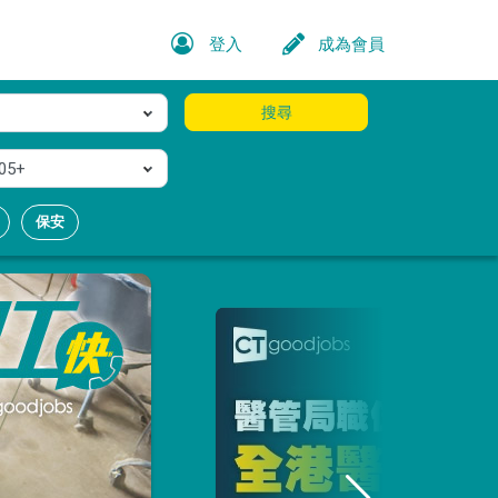
登入
成為會員
搜尋
05+
保安