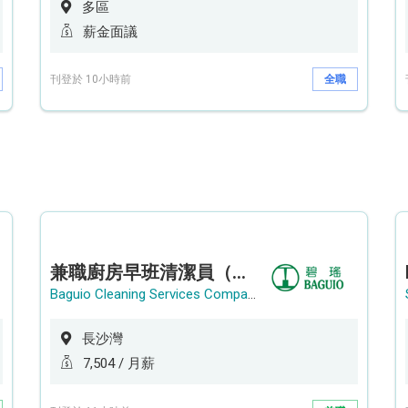
多區
薪金面議
刊登於 10小時前
全職
兼職廚房早班清潔員（長沙灣）
Baguio Cleaning Services Company Limited
長沙灣
7,504 / 月薪