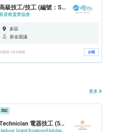
高級技工/技工 (編號：SSO/FM/A/CTE)
基督教靈實協會
多區
薪金面議
刊登於 10小時前
全職
更多
花紅
Technician 電器技工 (5-Day Work Week)
Harbour Grand Kowloon(Hutchison Hotel Hong Kong Limited)