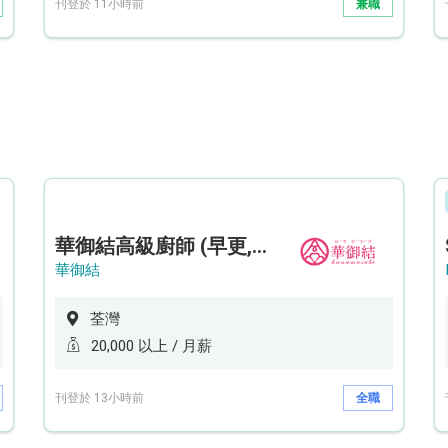
刊登於 11小時前
兼職
華御結高級廚師 (早更,中央廚房)*底薪可達20k* (5天工作週)
華御結
荃灣
20,000 以上 / 月薪
刊登於 13小時前
全職