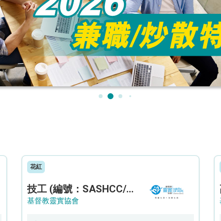
花紅
技工 (編號：SASHCC/A/CTE)
基督教靈實協會