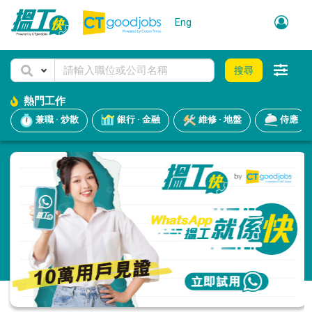
Eng
搜尋
熱門工作
兼職 · 炒散
銀行 · 金融
維修 · 地盤
侍應