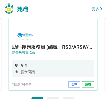
兼職
更多
助理復康服務員 (編號：RSD/ARSW/CTE)
基督教靈實協會
多區
薪金面議
刊登於 5小時前
全職
兼職