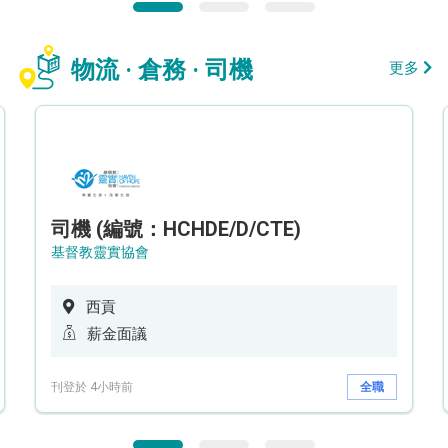
物流 · 倉務 · 司機
更多
司機 (編號：HCHDE/D/CTE)
基督教靈實協會
西貢
薪金面議
刊登於 4小時前
全職