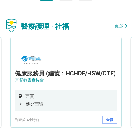
醫療護理 · 社福
更多
健康服務員 (編號：HCHDE/HSW/CTE)
基督教靈實協會
西貢
薪金面議
刊登於 4小時前
全職