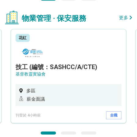
物業管理 · 保安服務
更多
花紅
技工 (編號：SASHCC/A/CTE)
基督教靈實協會
多區
薪金面議
刊登於 4小時前
全職