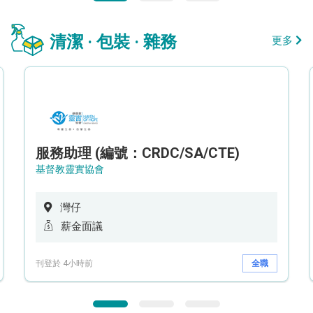
清潔 · 包裝 · 雜務
更多
服務助理 (編號：CRDC/SA/CTE)
基督教靈實協會
灣仔
薪金面議
刊登於 4小時前
全職