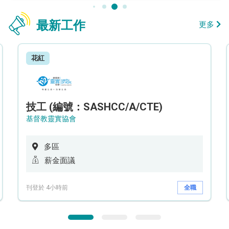
最新工作
更多
花紅
技工 (編號：SASHCC/A/CTE)
基督教靈實協會
多區
薪金面議
刊登於 4小時前
全職