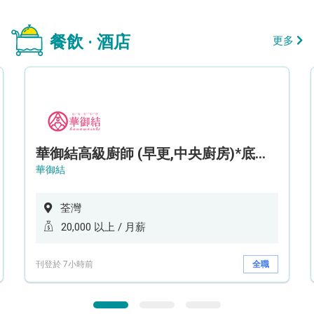
餐飲 · 酒店
更多
華御結高級廚師 (早更,中央廚房)*底薪可達20k* (5天工作週)
華御結
荃灣
20,000 以上 / 月薪
刊登於 7小時前
全職