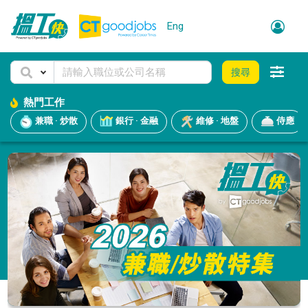
Eng
搜尋
熱門工作
兼職 · 炒散
銀行 · 金融
維修 · 地盤
侍應