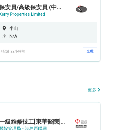
保安員/高級保安員 (中環半山住宅 - 9/12小時)
Kerry Properties Limited
半山
N/A
刊登於 22小時前
全職
更多
一級維修技工[東華醫院] - (參考編號: HKIC202608103)
醫院管理局 - 港島西聯網