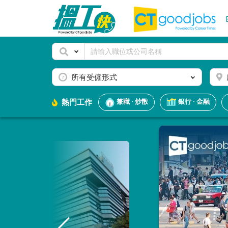
所有受僱形式
熱門工作
兼職 · 炒散
銀行 · 金融