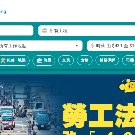
Eng
所有工種
所有工作地點
時薪
由 $
43.1
至 $
1
文員
倉務
補習導師
司機
維修 · 地盤
侍應