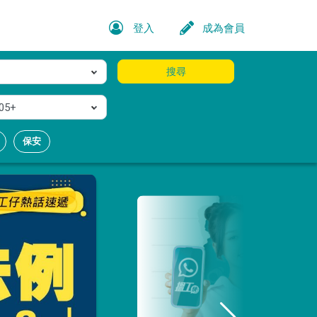
登入
成為會員
搜尋
05+
保安