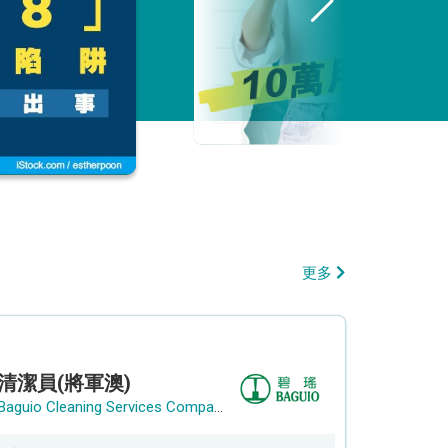
更多
清潔員(將軍澳)
Baguio Cleaning Services Company Limited