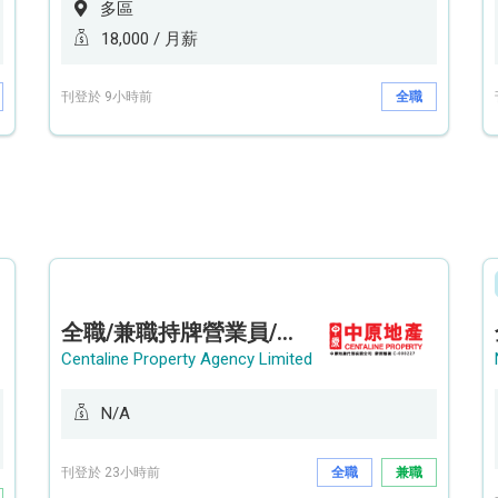
多區
18,000 / 月薪
刊登於 9小時前
全職
全職/兼職持牌營業員/持牌地產代理 (貝沙灣/薄扶林/山頂南)
Centaline Property Agency Limited
N/A
刊登於 23小時前
全職
兼職