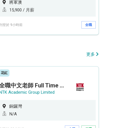
將軍澳
15,900 / 月薪
刊登於 9小時前
全職
更多
花紅
全職中文老師 Full Time Chinese Teacher
NTK Academic Group Limited
銅鑼灣
N/A