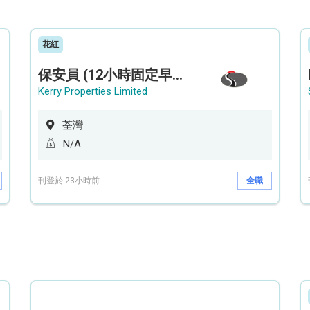
花紅
保安員 (12小時固定早更/夜更) (荃灣深井住宅|設穿梭巴士)
Kerry Properties Limited
荃灣
N/A
刊登於 23小時前
全職