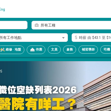
Eng
所有工種
所有工作地點
時薪
由 $
43.1
至 $
1
文員
倉務
補習導師
司機
維修 · 地盤
侍應