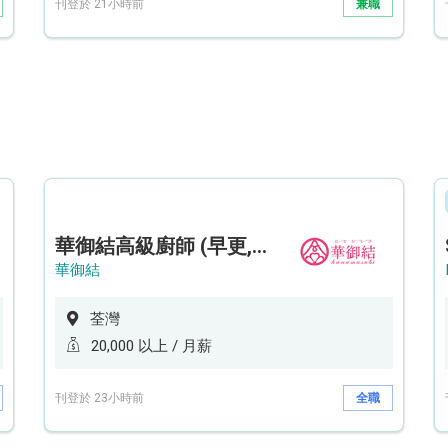
刊登於 21小時前
兼職
華御結高級廚師 (早更,中央廚房)*底薪可達20k* (5天工作週)
華御結
荃灣
20,000 以上 / 月薪
刊登於 23小時前
全職