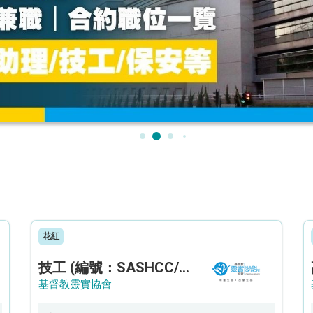
花紅
技工 (編號：SASHCC/A/CTE)
基督教靈實協會