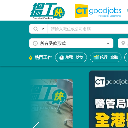
所有受僱形式
熱門工作
兼職 · 炒散
銀行 · 金融