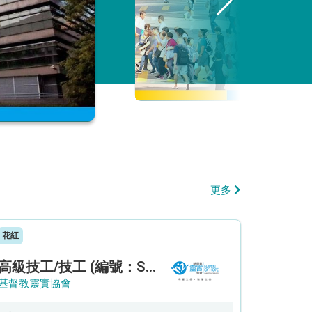
更多
花紅
高級技工/技工 (編號：SSO/FM/A/CTE)
基督教靈實協會