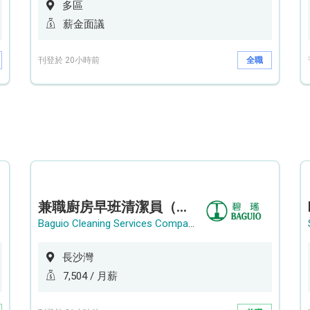
多區
薪金面議
刊登於 20小時前
全職
兼職廚房早班清潔員（長沙灣）
Baguio Cleaning Services Company Limited
長沙灣
7,504 / 月薪