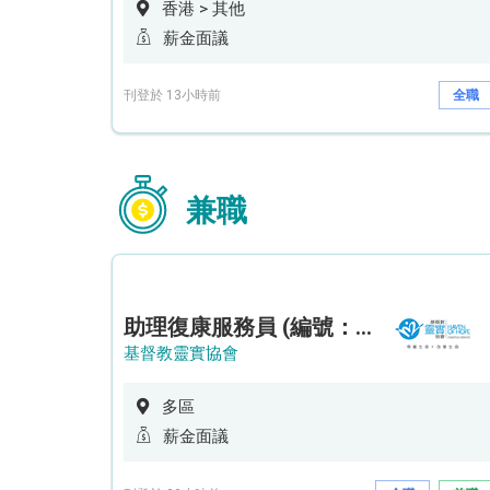
香港 > 其他
薪金面議
刊登於 13小時前
全職
兼職
助理復康服務員 (編號：RSD/ARSW/CTE)
基督教靈實協會
多區
薪金面議