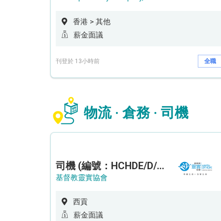
香港 > 其他
薪金面議
刊登於 13小時前
全職
物流 · 倉務 · 司機
司機 (編號：HCHDE/D/CTE)
基督教靈實協會
西貢
薪金面議