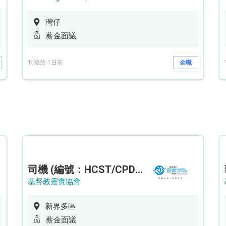
灣仔
薪金面議
刊登於 1日前
全職
司機 (編號：HCST/CPD/CTE)
基督教靈實協會
新界多區
薪金面議