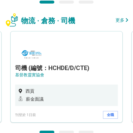
物流 · 倉務 · 司機
更多
司機 (編號：HCHDE/D/CTE)
基督教靈實協會
西貢
薪金面議
刊登於 1日前
全職