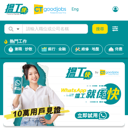
Eng
搜尋
熱門工作
兼職 · 炒散
銀行 · 金融
維修 · 地盤
侍應