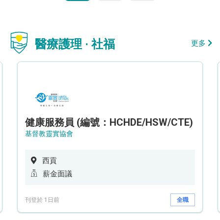
醫療護理 · 社福
更多
健康服務員 (編號：HCHDE/HSW/CTE)
基督教靈實協會
西貢
薪金面議
刊登於 1日前
全職