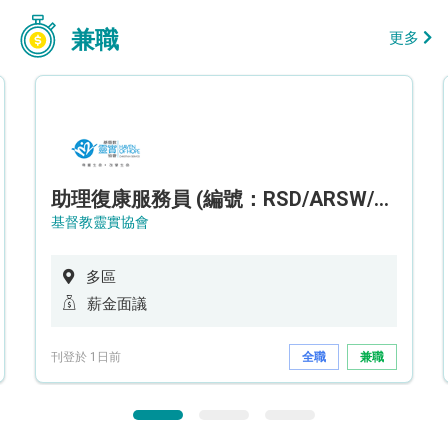
兼職
更多
助理復康服務員 (編號：RSD/ARSW/CTE)
基督教靈實協會
多區
薪金面議
刊登於 1日前
全職
兼職