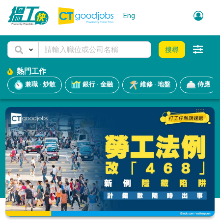
Eng
搜尋
熱門工作
兼職 · 炒散
銀行 · 金融
維修 · 地盤
侍應