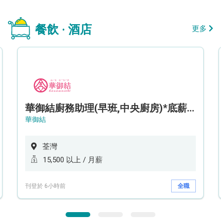
餐飲 · 酒店
更多
華御結廚務助理(早班,中央廚房)*底薪可達$15.5k* (5天工作週)
華御結
荃灣
15,500 以上 / 月薪
刊登於 6小時前
全職