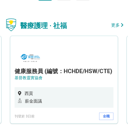
醫療護理 · 社福
更多
健康服務員 (編號：HCHDE/HSW/CTE)
基督教靈實協會
西貢
薪金面議
刊登於 3日前
全職