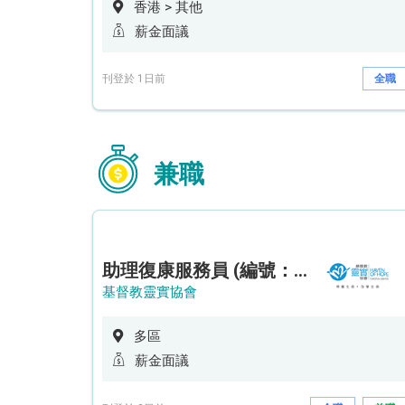
香港 > 其他
薪金面議
刊登於 1日前
全職
兼職
助理復康服務員 (編號：RSD/ARSW/CTE)
基督教靈實協會
多區
薪金面議