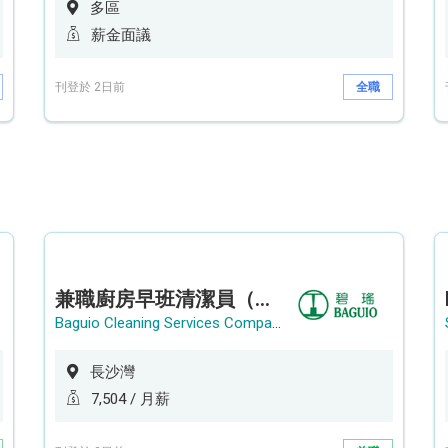
多區
薪金面議
刊登於 2日前
全職
兼職廚房早班清潔員（長沙灣）
Baguio Cleaning Services Company Limited
長沙灣
7,504 / 月薪