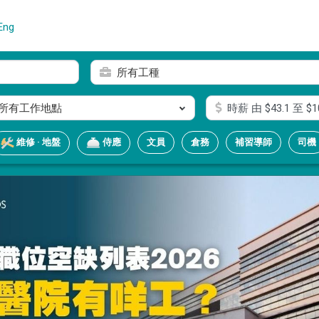
Eng
所有工種
所有工作地點
時薪
由 $
43.1
至 $
1
文員
倉務
補習導師
司機
維修 · 地盤
侍應