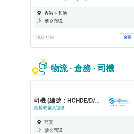
香港 > 其他
薪金面議
刊登於 1日前
全職
物流 · 倉務 · 司機
司機 (編號：HCHDE/D/CTE)
基督教靈實協會
西貢
薪金面議