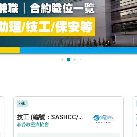
花紅
技工 (編號：SASHCC/A/CTE)
基督教靈實協會