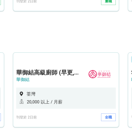
刊登於 2日前
兼職
華御結高級廚師 (早更,中央廚房)*底薪可達20k* (5天工作週)
華御結
荃灣
20,000 以上 / 月薪
刊登於 2日前
全職