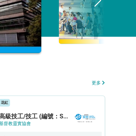
更多
花紅
高級技工/技工 (編號：SSO/FM/A/CTE)
基督教靈實協會