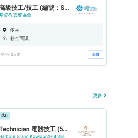
高級技工/技工 (編號：SSO/FM/A/CTE)
基督教靈實協會
多區
薪金面議
刊登於 2日前
全職
更多
花紅
Technician 電器技工 (5-Day Work Week)
Harbour Grand Kowloon(Hutchison Hotel Hong Kong Limited)