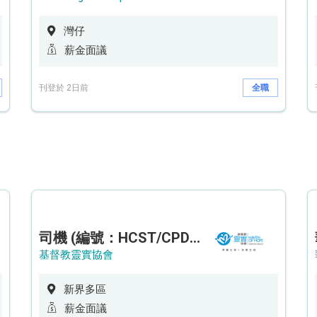
灣仔
薪金面議
刊登於 2日前
全職
司機 (編號：HCST/CPD/CTE)
基督教靈實協會
新界多區
薪金面議