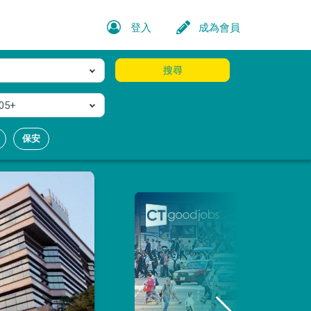
登入
成為會員
搜尋
05+
保安