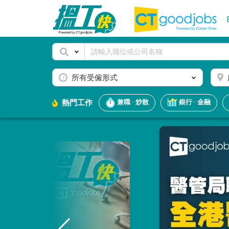
所有受僱形式
熱門工作
兼職 · 炒散
銀行 · 金融