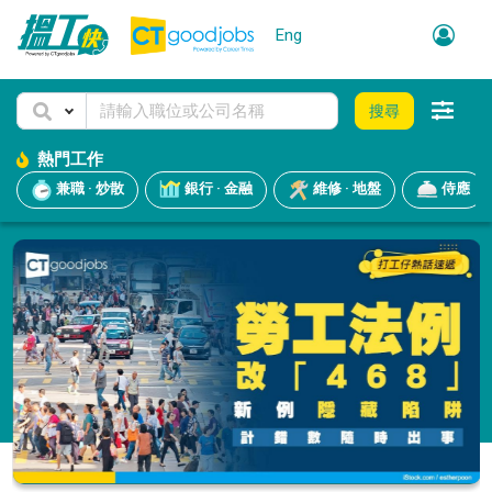
Eng
搜尋
熱門工作
兼職 · 炒散
銀行 · 金融
維修 · 地盤
侍應