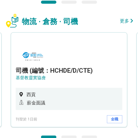
物流 · 倉務 · 司機
更多
司機 (編號：HCHDE/D/CTE)
基督教靈實協會
西貢
薪金面議
刊登於 1日前
全職