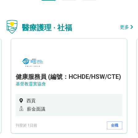
醫療護理 · 社福
更多
健康服務員 (編號：HCHDE/HSW/CTE)
基督教靈實協會
西貢
薪金面議
刊登於 1日前
全職