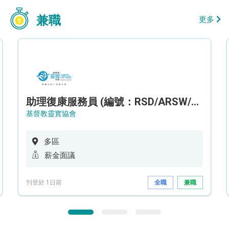
兼職
更多
助理復康服務員 (編號：RSD/ARSW/CTE)
基督教靈實協會
多區
薪金面議
刊登於 1日前
全職
兼職