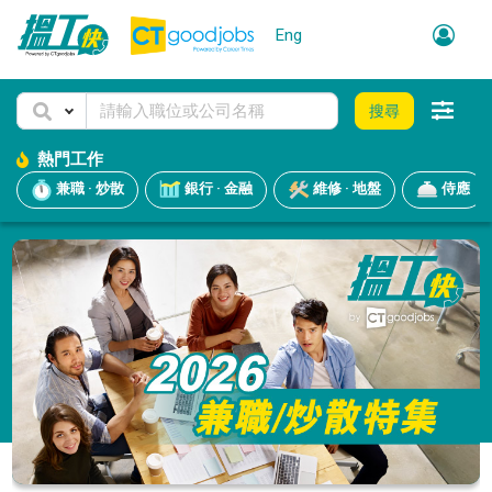
Eng
搜尋
熱門工作
兼職 · 炒散
銀行 · 金融
維修 · 地盤
侍應