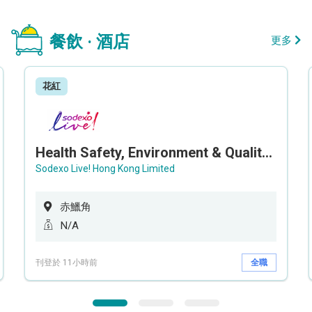
餐飲 · 酒店
更多
花紅
Health Safety, Environment & Quality Assurance Officer (Maternity cover – 5 months contract)
Sodexo Live! Hong Kong Limited
赤鱲角
N/A
刊登於 11小時前
全職