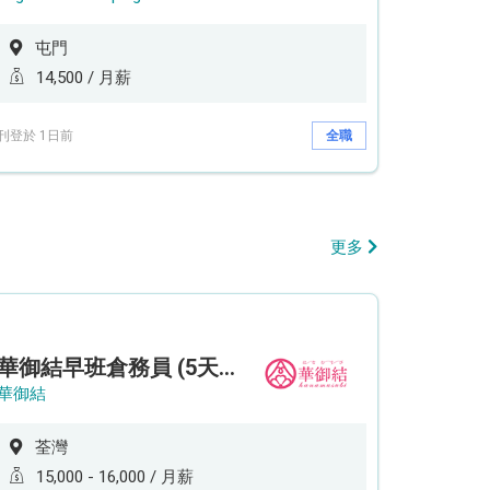
屯門
14,500 / 月薪
刊登於 1日前
全職
更多
華御結早班倉務員 (5天工作週)
華御結
荃灣
15,000 - 16,000 / 月薪