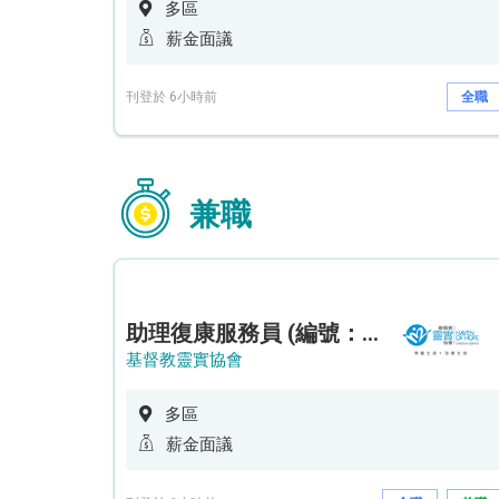
多區
薪金面議
刊登於 6小時前
全職
兼職
助理復康服務員 (編號：RSD/ARSW/CTE)
基督教靈實協會
多區
薪金面議