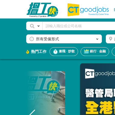
所有受僱形式
熱門工作
兼職 · 炒散
銀行 · 金融