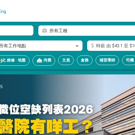
Eng
所有工種
所有工作地點
時薪
由 $
43.1
至 $
1
文員
倉務
補習導師
司機
維修 · 地盤
侍應