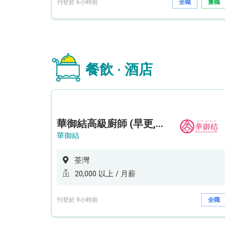
刊登於 6小時前
全職
兼職
餐飲 · 酒店
華御結高級廚師 (早更,中央廚房)*底薪可達20k* (5天工作週)
華御結
荃灣
20,000 以上 / 月薪
刊登於 9小時前
全職