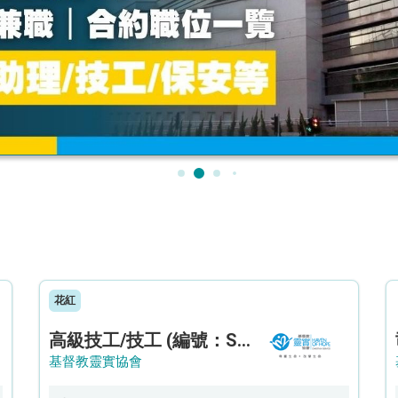
花紅
高級技工/技工 (編號：SSO/FM/A/CTE)
基督教靈實協會