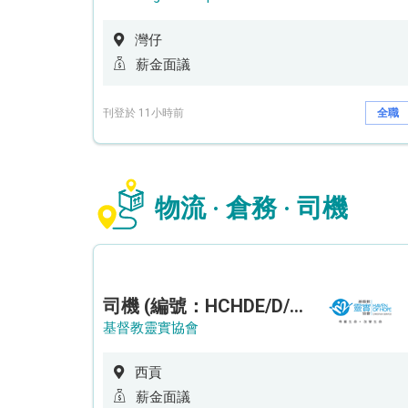
灣仔
薪金面議
刊登於 11小時前
全職
物流 · 倉務 · 司機
司機 (編號：HCHDE/D/CTE)
基督教靈實協會
西貢
薪金面議