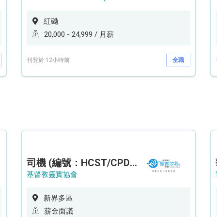
紅磡
20,000 - 24,999 / 月薪
刊登於 12小時前
全職
司機 (編號：HCST/CPD/CTE)
基督教靈實協會
新界多區
薪金面議