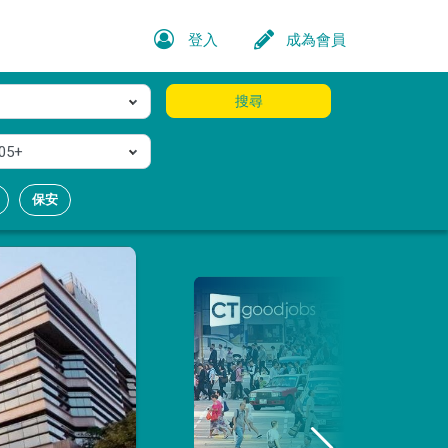
登入
成為會員
搜尋
05+
保安