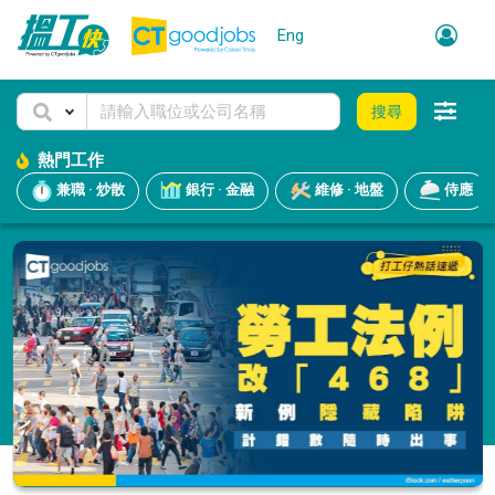
Eng
搜尋
熱門工作
兼職 · 炒散
銀行 · 金融
維修 · 地盤
侍應