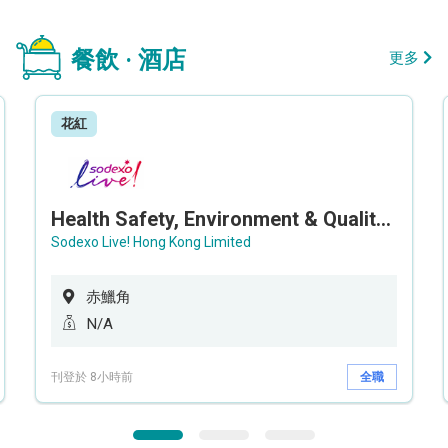
餐飲 · 酒店
更多
花紅
Health Safety, Environment & Quality Assurance Officer (Maternity cover – 5 months contract)
Sodexo Live! Hong Kong Limited
赤鱲角
N/A
刊登於 8小時前
全職