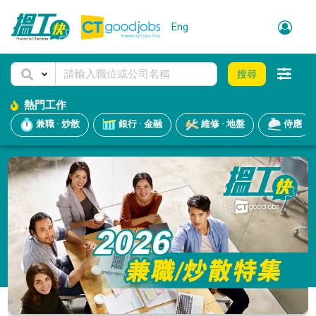
Eng
搜尋
熱門工作
兼職 · 炒散
銀行 · 金融
維修 · 地盤
侍應