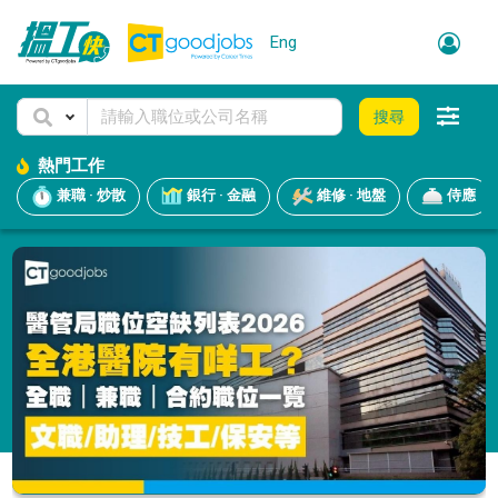
Eng
搜尋
熱門工作
兼職 · 炒散
銀行 · 金融
維修 · 地盤
侍應