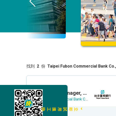
找到
2
份
Taipei Fubon Commercial Bank Co.,
Relationship Manager, Corporate Banking (PRC Large Corp. Clients)
Taipei Fubon Commercial Bank Co., Ltd.
立即試用搵工快
九龍多區