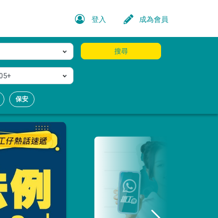
登入
成為會員
搜尋
05+
保安