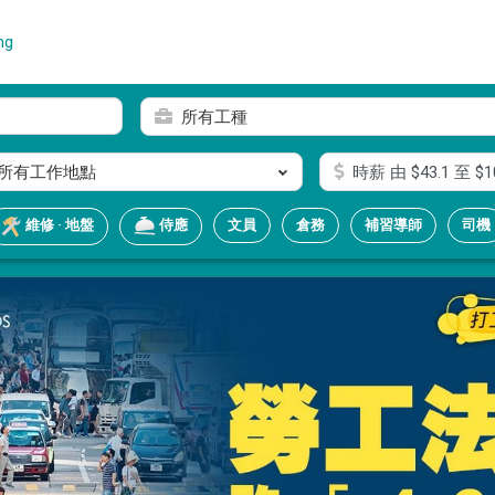
ng
所有工種
所有工作地點
時薪
由 $
43.1
至 $
1
文員
倉務
補習導師
司機
維修 · 地盤
侍應