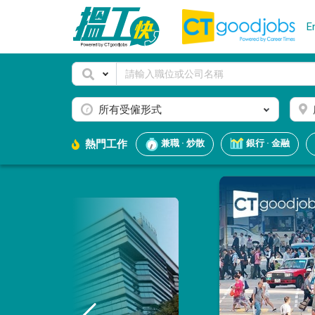
E
所有受僱形式
熱門工作
兼職 · 炒散
銀行 · 金融