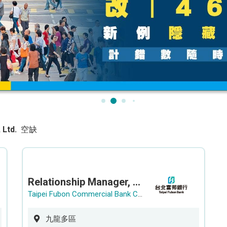
 Ltd.
空缺
Relationship Manager, Corporate Banking (Local Large Corp. Clients)
Taipei Fubon Commercial Bank Co., Ltd.
九龍多區