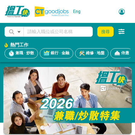
Eng
搜尋
熱門工作
兼職 · 炒散
銀行 · 金融
維修 · 地盤
侍應