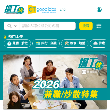
Eng
搜尋
熱門工作
兼職 · 炒散
銀行 · 金融
維修 · 地盤
侍應