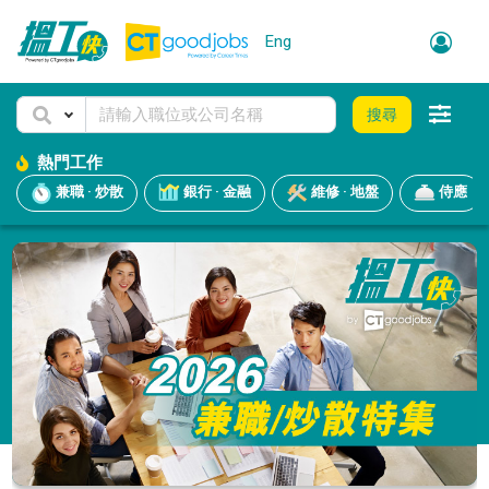
Eng
搜尋
熱門工作
兼職 · 炒散
銀行 · 金融
維修 · 地盤
侍應