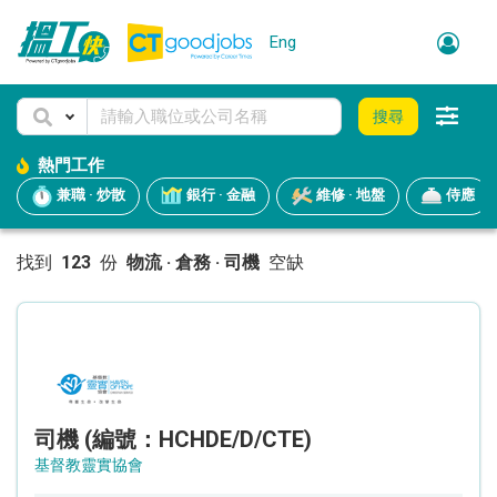
Eng
搜尋
熱門工作
兼職 · 炒散
銀行 · 金融
維修 · 地盤
侍應
找到
123
份
物流 · 倉務 · 司機
空缺
司機 (編號：HCHDE/D/CTE)
基督教靈實協會