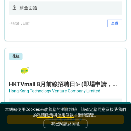
薪金面議
刊登於 5日前
全職
花紅
HKTVmall 8月前線招聘日✨ (即場申請，即場面試) - 設新人獎金高達 16,000 !!!✨
Hong Kong Technology Venture Company Limited
多區
本網站使用Cookies來改善您的瀏覽體驗，請確定您同意及接受我們
29,000 - 31,000 / 月薪
的
私隱政策
與
使用條款
才繼續瀏覽。
立即試用搵工快
我已閱讀及同意
刊登於 5日前
全職
兼職