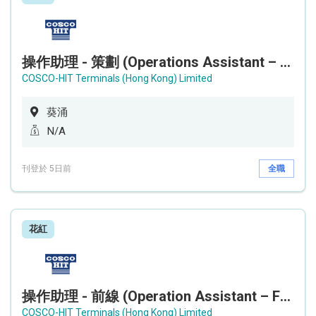
操作助理 - 策劃 (Operations Assistant – Planning)
COSCO-HIT Terminals (Hong Kong) Limited
葵涌
N/A
刊登於 5日前
全職
花紅
操作助理 - 前線 (Operation Assistant – Frontline)
COSCO-HIT Terminals (Hong Kong) Limited