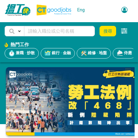
Eng
搜尋
熱門工作
兼職 · 炒散
銀行 · 金融
維修 · 地盤
侍應