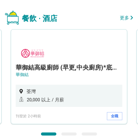
餐飲 · 酒店
更多
華御結高級廚師 (早更,中央廚房)*底薪可達20k* (5天工作週)
華御結
荃灣
20,000 以上 / 月薪
刊登於 2小時前
全職