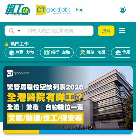
Eng
搜尋
熱門工作
兼職 · 炒散
銀行 · 金融
維修 · 地盤
侍應