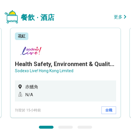
餐飲 · 酒店
更多
花紅
Health Safety, Environment & Quality Assurance Officer (Maternity cover – 5 months contract)
Sodexo Live! Hong Kong Limited
赤鱲角
N/A
刊登於 15小時前
全職