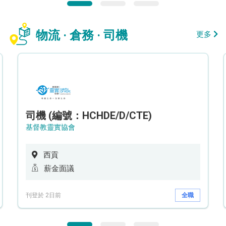
物流 · 倉務 · 司機
更多
司機 (編號：HCHDE/D/CTE)
基督教靈實協會
西貢
薪金面議
刊登於 2日前
全職