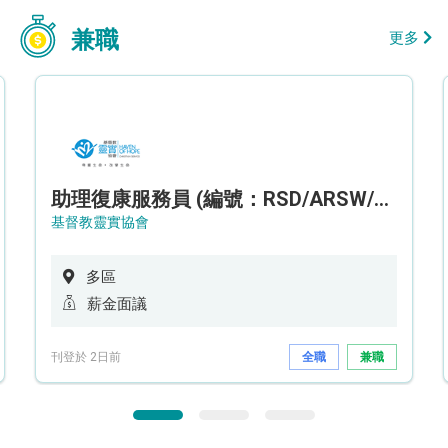
兼職
更多
助理復康服務員 (編號：RSD/ARSW/CTE)
基督教靈實協會
多區
薪金面議
刊登於 2日前
全職
兼職