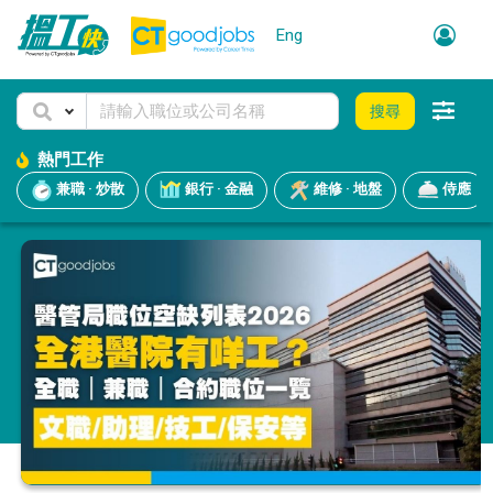
Eng
搜尋
熱門工作
兼職 · 炒散
銀行 · 金融
維修 · 地盤
侍應