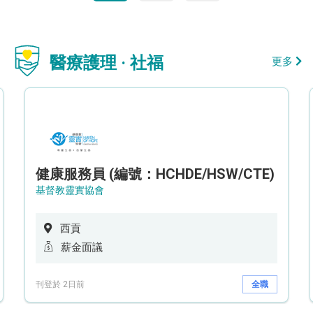
醫療護理 · 社福
更多
健康服務員 (編號：HCHDE/HSW/CTE)
基督教靈實協會
西貢
薪金面議
刊登於 2日前
全職