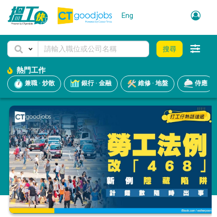
Eng
搜尋
熱門工作
兼職 · 炒散
銀行 · 金融
維修 · 地盤
侍應