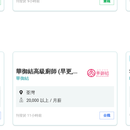
刊登於 9小時前
兼職
華御結高級廚師 (早更,中央廚房)*底薪可達20k* (5天工作週)
華御結
荃灣
20,000 以上 / 月薪
刊登於 11小時前
全職