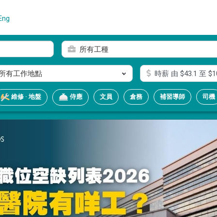
Eng
所有工種
所有工作地點
時薪
由 $
43.1
至 $
1
文員
倉務
補習導師
司機
維修 · 地盤
侍應