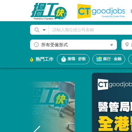
所有受僱形式
熱門工作
兼職 · 炒散
銀行 · 金融