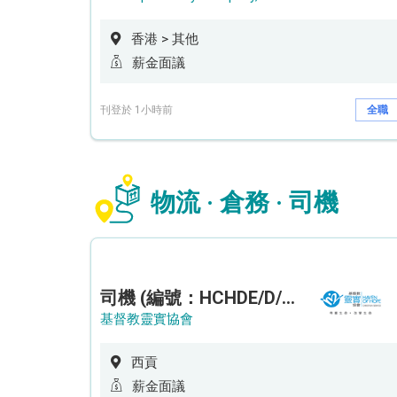
香港 > 其他
薪金面議
刊登於 1小時前
全職
物流 · 倉務 · 司機
司機 (編號：HCHDE/D/CTE)
基督教靈實協會
西貢
薪金面議