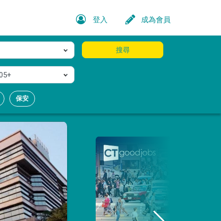
登入
成為會員
搜尋
05+
保安