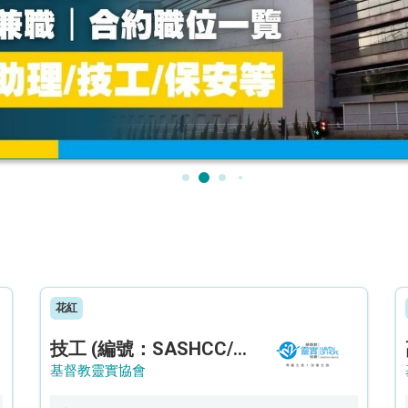
花紅
技工 (編號：SASHCC/A/CTE)
基督教靈實協會