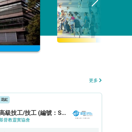
更多
花紅
高級技工/技工 (編號：SSO/FM/A/CTE)
基督教靈實協會