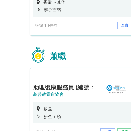
香港 > 其他
薪金面議
刊登於 1小時前
全職
兼職
助理復康服務員 (編號：RSD/ARSW/CTE)
基督教靈實協會
多區
薪金面議