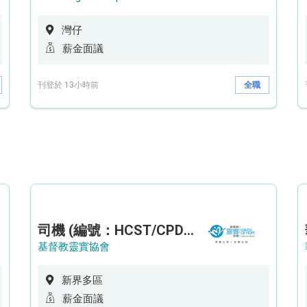
灣仔
薪金面議
刊登於 13小時前
全職
司機 (編號：HCST/CPD/CTE)
基督教靈實協會
新界多區
薪金面議