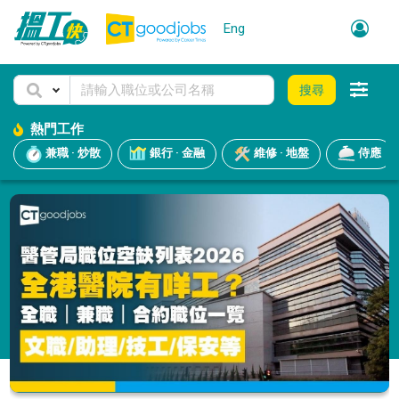
Eng
搜尋
熱門工作
兼職 · 炒散
銀行 · 金融
維修 · 地盤
侍應