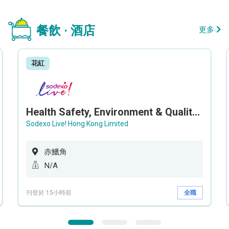
餐飲 · 酒店
更多
花紅
Health Safety, Environment & Quality Assurance Officer (Maternity cover – 5 months contract)
Sodexo Live! Hong Kong Limited
赤鱲角
N/A
刊登於 15小時前
全職