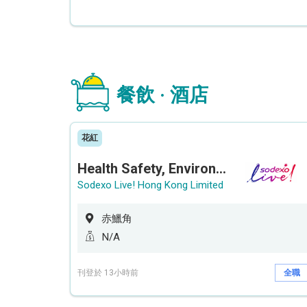
餐飲 · 酒店
花紅
Health Safety, Environment & Quality Assurance Officer (Maternity cover – 5 months contract)
Sodexo Live! Hong Kong Limited
赤鱲角
N/A
刊登於 13小時前
全職