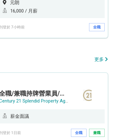
元朗
16,000 / 月薪
刊登於 7小時前
全職
更多
全職/兼職持牌營業員/持牌地產代理
Century 21 Splendid Property Agency
薪金面議
刊登於 1日前
全職
兼職