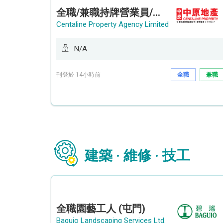
全職/兼職持牌營業員/持牌地產代理 (長沙灣/將軍澳/油塘)
Centaline Property Agency Limited
N/A
刊登於 14小時前
全職
兼職
建築 · 維修 · 技工
全職園藝工人 (屯門)
Baguio Landscaping Services Ltd.