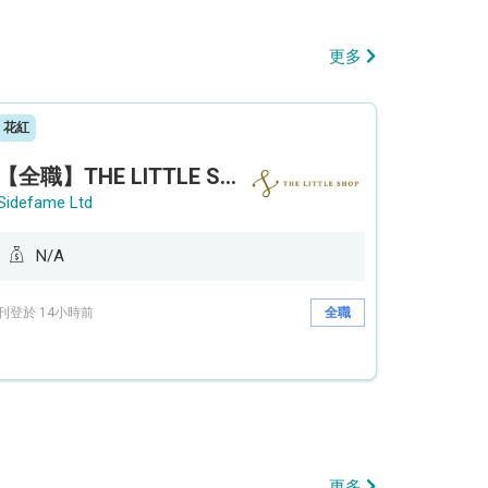
更多
花紅
【全職】THE LITTLE SHOP (利園分店) Sales Operation Assistant 銷售營運助理【永久保證佣金+新人獎金$3,000】
Sidefame Ltd
N/A
刊登於 14小時前
全職
更多