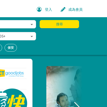
登入
成為會員
搜尋
05+
保安