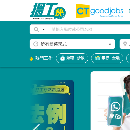
所有受僱形式
熱門工作
兼職 · 炒散
銀行 · 金融