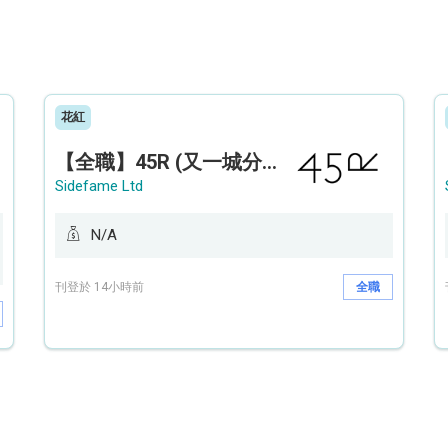
花紅
【全職】45R (又一城分店) Sales Operation Assistant 銷售營運助理【永久保證佣金+新人獎金$3,000】
Sidefame Ltd
N/A
刊登於 14小時前
全職