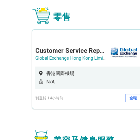
零售
Customer Service Representative (Airport)
Global Exchange Hong Kong Limited
香港國際機場
N/A
刊登於 14小時前
全職