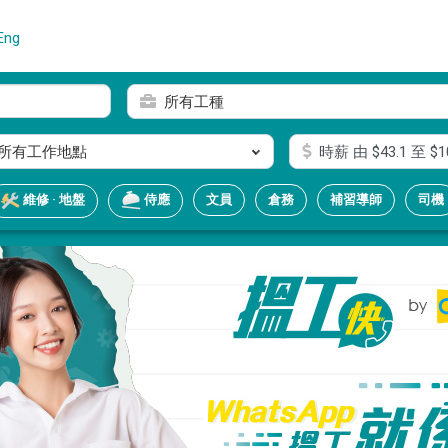
Eng
所有工種
所有工作地點
時薪
由 $
43.1
至 $
1
文員
倉務
補習導師
司機
維修 · 地盤
侍應