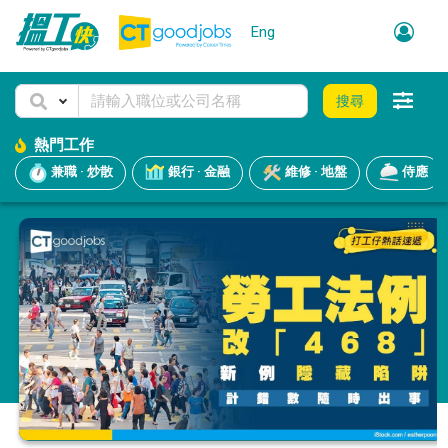
Eng
搜尋
熱門工作
兼職 · 炒散
銀行 · 金融
維修 · 地盤
侍應