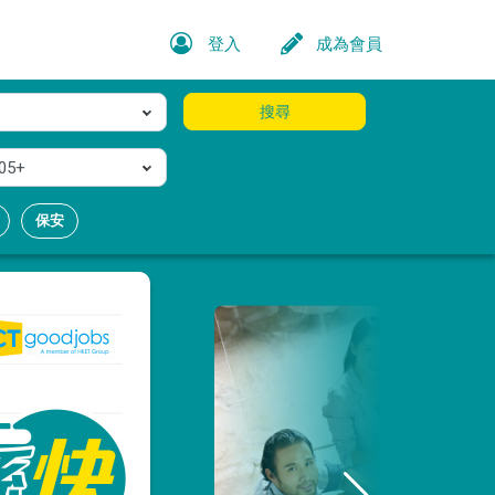
登入
成為會員
搜尋
05+
保安