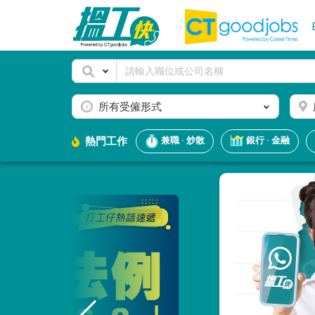
所有受僱形式
熱門工作
兼職 · 炒散
銀行 · 金融