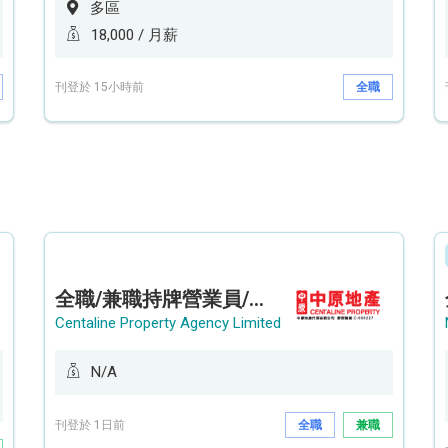
多區
18,000 / 月薪
刊登於 15小時前
全職
全職/兼職持牌營業員/持牌地產代理 (貝沙灣/薄扶林/山頂南)
Centaline Property Agency Limited
N/A
刊登於 1日前
全職
兼職