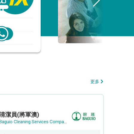
更多
清潔員(將軍澳)
Baguio Cleaning Services Company Limited