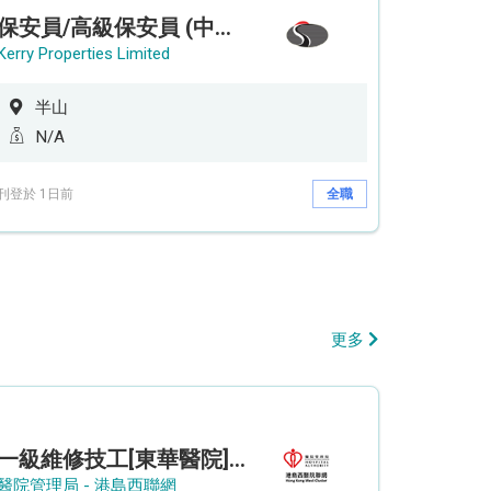
保安員/高級保安員 (中環半山住宅 - 9/12小時)
Kerry Properties Limited
半山
N/A
刊登於 1日前
全職
更多
一級維修技工[東華醫院] - (參考編號: HKIC202608103)
醫院管理局 - 港島西聯網