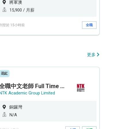
將軍澳
15,900 / 月薪
刊登於 15小時前
全職
更多
花紅
全職中文老師 Full Time Chinese Teacher
NTK Academic Group Limited
銅鑼灣
N/A