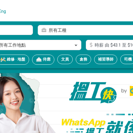
Eng
所有工種
所有工作地點
時薪
由 $
43.1
至 $
1
文員
倉務
補習導師
司機
維修 · 地盤
侍應