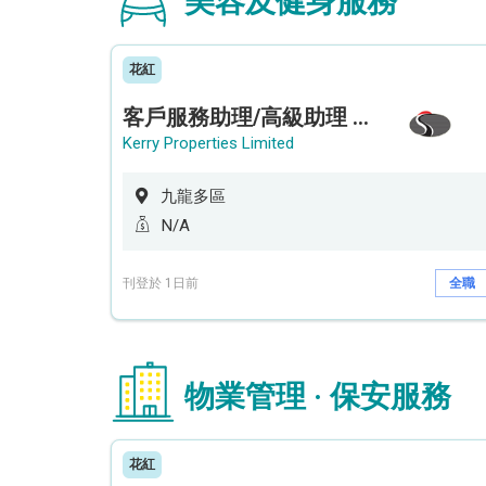
美容及健身服務
花紅
客戶服務助理/高級助理 (何文田住宅)
Kerry Properties Limited
九龍多區
N/A
刊登於 1日前
全職
物業管理 · 保安服務
花紅