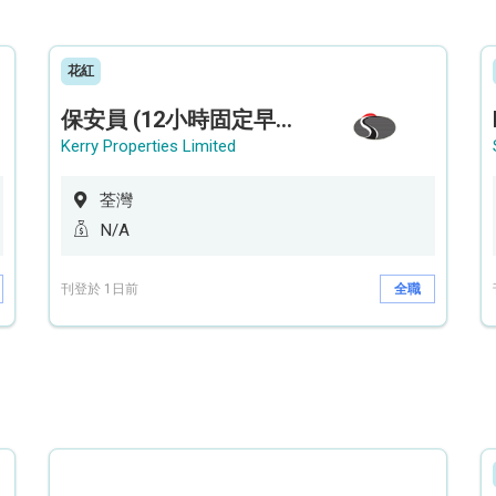
花紅
保安員 (12小時固定早更/夜更) (荃灣深井住宅|設穿梭巴士)
Kerry Properties Limited
荃灣
N/A
刊登於 1日前
全職