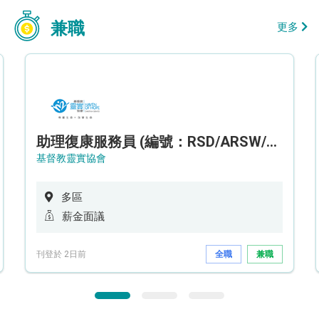
兼職
更多
助理復康服務員 (編號：RSD/ARSW/CTE)
基督教靈實協會
多區
薪金面議
刊登於 2日前
全職
兼職