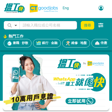
Eng
搜尋
熱門工作
兼職 · 炒散
銀行 · 金融
維修 · 地盤
侍應