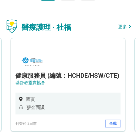
醫療護理 · 社福
更多
健康服務員 (編號：HCHDE/HSW/CTE)
基督教靈實協會
西貢
薪金面議
刊登於 2日前
全職