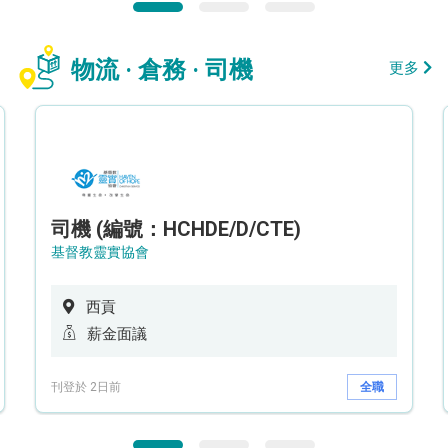
物流 · 倉務 · 司機
更多
司機 (編號：HCHDE/D/CTE)
基督教靈實協會
西貢
薪金面議
刊登於 2日前
全職