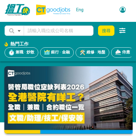
Eng
搜尋
熱門工作
兼職 · 炒散
銀行 · 金融
維修 · 地盤
侍應