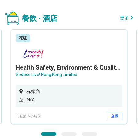
餐飲 · 酒店
更多
花紅
Health Safety, Environment & Quality Assurance Officer (Maternity cover – 5 months contract)
Sodexo Live! Hong Kong Limited
赤鱲角
N/A
刊登於 6小時前
全職