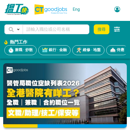
Eng
搜尋
熱門工作
兼職 · 炒散
銀行 · 金融
維修 · 地盤
侍應