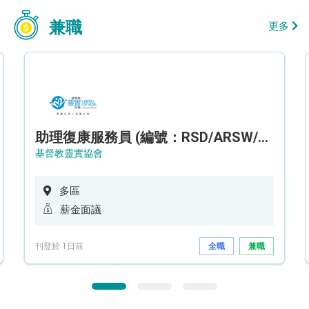
兼職
更多
助理復康服務員 (編號：RSD/ARSW/CTE)
基督教靈實協會
多區
薪金面議
刊登於 1日前
全職
兼職