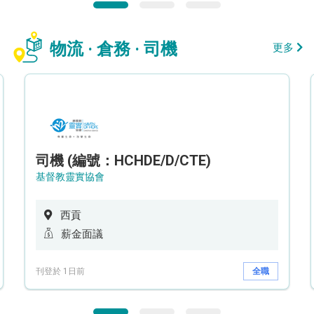
物流 · 倉務 · 司機
更多
司機 (編號：HCHDE/D/CTE)
基督教靈實協會
西貢
薪金面議
刊登於 1日前
全職