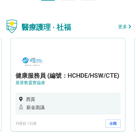
醫療護理 · 社福
更多
健康服務員 (編號：HCHDE/HSW/CTE)
基督教靈實協會
西貢
薪金面議
刊登於 1日前
全職