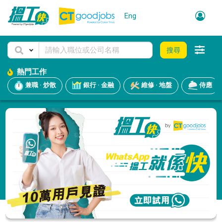
Eng
搜尋
熱門工作
兼職 · 炒散
銀行 · 金融
維修 · 地盤
侍應