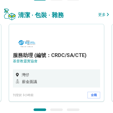
清潔 · 包裝 · 雜務
更多
服務助理 (編號：CRDC/SA/CTE)
基督教靈實協會
灣仔
薪金面議
刊登於 3小時前
全職