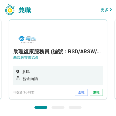
兼職
更多
助理復康服務員 (編號：RSD/ARSW/CTE)
基督教靈實協會
多區
薪金面議
刊登於 3小時前
全職
兼職