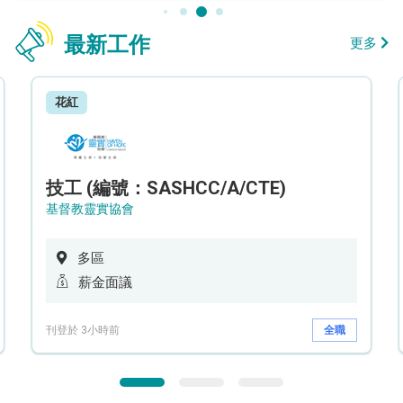
最新工作
更多
花紅
技工 (編號：SASHCC/A/CTE)
基督教靈實協會
多區
薪金面議
刊登於 3小時前
全職