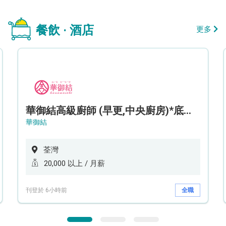
餐飲 · 酒店
更多
華御結高級廚師 (早更,中央廚房)*底薪可達20k* (5天工作週)
華御結
荃灣
20,000 以上 / 月薪
刊登於 6小時前
全職