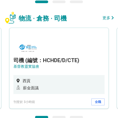
物流 · 倉務 · 司機
更多
司機 (編號：HCHDE/D/CTE)
基督教靈實協會
西貢
薪金面議
刊登於 3小時前
全職