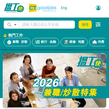
Eng
搜尋
熱門工作
兼職 · 炒散
銀行 · 金融
維修 · 地盤
侍應