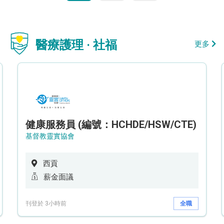
醫療護理 · 社福
更多
健康服務員 (編號：HCHDE/HSW/CTE)
基督教靈實協會
西貢
薪金面議
刊登於 3小時前
全職