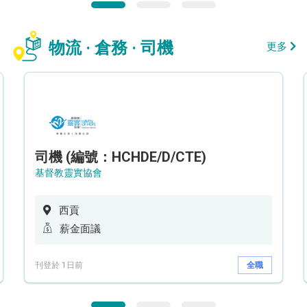
物流 · 倉務 · 司機
更多
司機 (編號：HCHDE/D/CTE)
基督教靈實協會
西貢
薪金面議
刊登於 1日前
全職