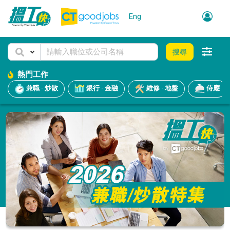
Eng
搜尋
熱門工作
兼職 · 炒散
銀行 · 金融
維修 · 地盤
侍應