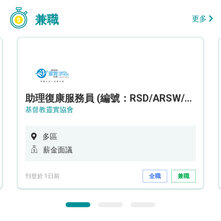
兼職
更多
助理復康服務員 (編號：RSD/ARSW/CTE)
基督教靈實協會
多區
薪金面議
刊登於 1日前
全職
兼職