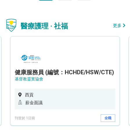
醫療護理 · 社福
更多
健康服務員 (編號：HCHDE/HSW/CTE)
基督教靈實協會
西貢
薪金面議
刊登於 1日前
全職