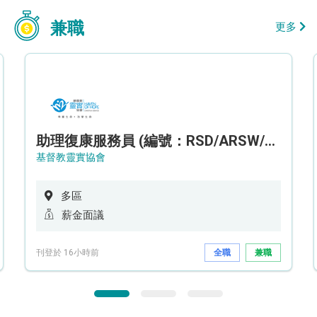
兼職
更多
助理復康服務員 (編號：RSD/ARSW/CTE)
基督教靈實協會
多區
薪金面議
刊登於 16小時前
全職
兼職