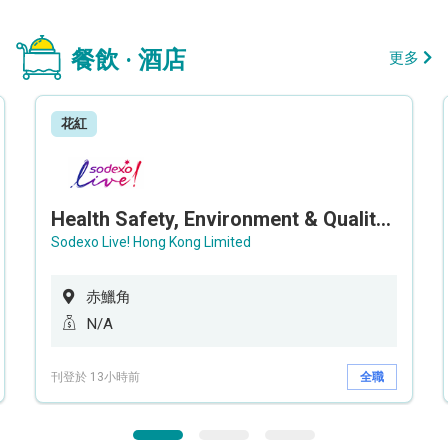
餐飲 · 酒店
更多
花紅
Health Safety, Environment & Quality Assurance Officer (Maternity cover – 5 months contract)
Sodexo Live! Hong Kong Limited
赤鱲角
N/A
刊登於 13小時前
全職