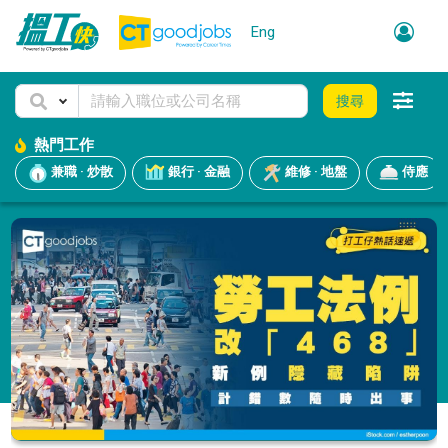
Eng
搜尋
熱門工作
兼職 · 炒散
銀行 · 金融
維修 · 地盤
侍應