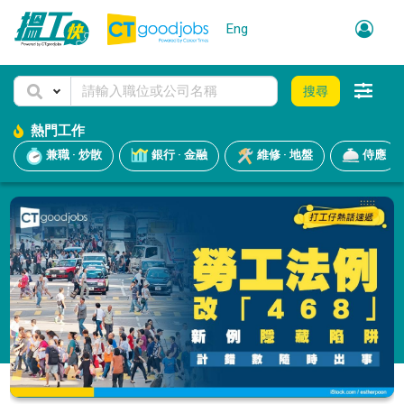
Eng
搜尋
熱門工作
兼職 · 炒散
銀行 · 金融
維修 · 地盤
侍應