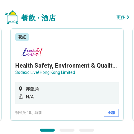
餐飲 · 酒店
更多
花紅
Health Safety, Environment & Quality Assurance Officer (Maternity cover – 5 months contract)
Sodexo Live! Hong Kong Limited
赤鱲角
N/A
刊登於 15小時前
全職