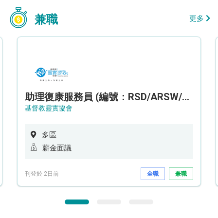
兼職
更多
助理復康服務員 (編號：RSD/ARSW/CTE)
基督教靈實協會
多區
薪金面議
刊登於 2日前
全職
兼職