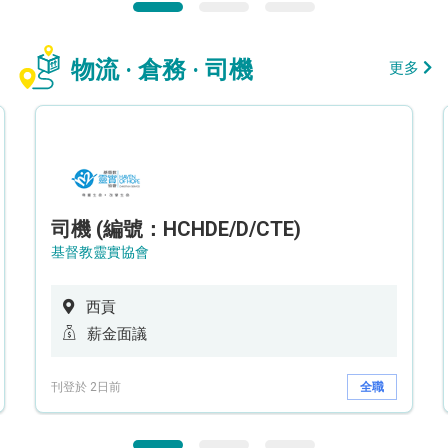
物流 · 倉務 · 司機
更多
司機 (編號：HCHDE/D/CTE)
基督教靈實協會
西貢
薪金面議
刊登於 2日前
全職