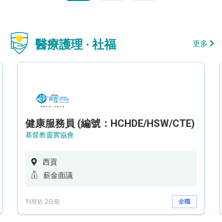
醫療護理 · 社福
更多
健康服務員 (編號：HCHDE/HSW/CTE)
基督教靈實協會
西貢
薪金面議
刊登於 2日前
全職