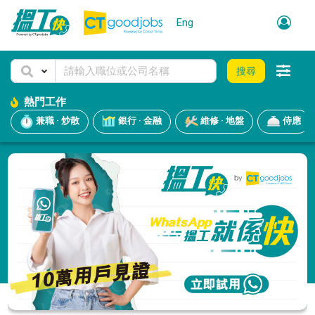
Eng
搜尋
熱門工作
兼職 · 炒散
銀行 · 金融
維修 · 地盤
侍應