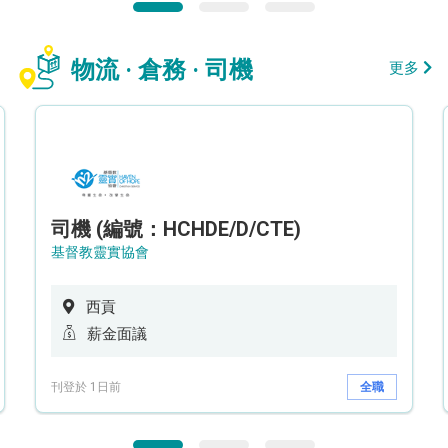
物流 · 倉務 · 司機
更多
司機 (編號：HCHDE/D/CTE)
基督教靈實協會
西貢
薪金面議
刊登於 1日前
全職