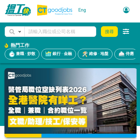
Eng
搜尋
熱門工作
兼職 · 炒散
銀行 · 金融
維修 · 地盤
侍應