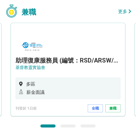
兼職
更多
助理復康服務員 (編號：RSD/ARSW/CTE)
基督教靈實協會
多區
薪金面議
刊登於 1日前
全職
兼職