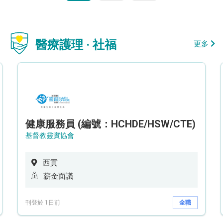
醫療護理 · 社福
更多
健康服務員 (編號：HCHDE/HSW/CTE)
基督教靈實協會
西貢
薪金面議
刊登於 1日前
全職