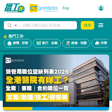
Eng
搜尋
熱門工作
兼職 · 炒散
銀行 · 金融
維修 · 地盤
侍應